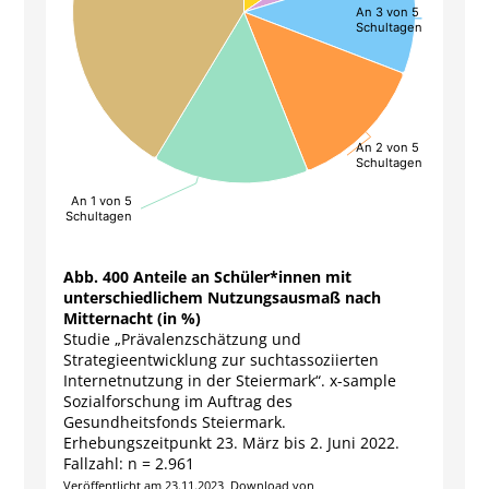
An 3 von 5
An 3 von 5
Schultagen
Schultagen
An 2 von 5
An 2 von 5
Schultagen
Schultagen
An 1 von 5
An 1 von 5
Schultagen
Schultagen
End of interactive chart.
Abb. 400 Anteile an Schüler*innen mit
unterschiedlichem Nutzungsausmaß nach
Mitternacht (in %)
Studie „Prävalenzschätzung und
Strategieentwicklung zur suchtassoziierten
Internetnutzung in der Steiermark“. x-sample
Sozialforschung im Auftrag des
Gesundheitsfonds Steiermark.
Erhebungszeitpunkt 23. März bis 2. Juni 2022.
Fallzahl: n = 2.961
Veröffentlicht am 23.11.2023, Download von