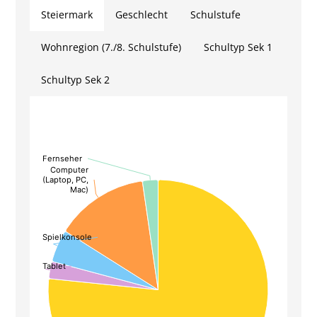
Steiermark
Geschlecht
Schulstufe
Wohnregion (7./8. Schulstufe)
Schultyp Sek 1
Schultyp Sek 2
Fernseher
Fernseher
Chart
Computer
Computer
(Laptop, PC,
(Laptop, PC,
Pie chart with 5 slices.
Mac)
Mac)
Spielkonsole
Spielkonsole
Tablet
Tablet