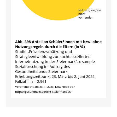
Nutzungsregeln
Nutzungsregeln
nicht
nicht
vorhanden
vorhanden
End of interactive chart.
Abb. 398 Anteil an Schüler*innen mit bzw. ohne
Nutzungsregeln durch die Eltern (in %)
Studie „Prävalenzschätzung und
Strategieentwicklung zur suchtassoziierten
Internetnutzung in der Steiermark“. x-sample
Sozialforschung im Auftrag des
Gesundheitsfonds Steiermark.
Erhebungszeitpunkt 23. März bis 2. Juni 2022.
Fallzahl: n = 2.961
Veröffentlicht am 23.11.2023, Download von
https://gesundheitsbericht-steiermark.at/