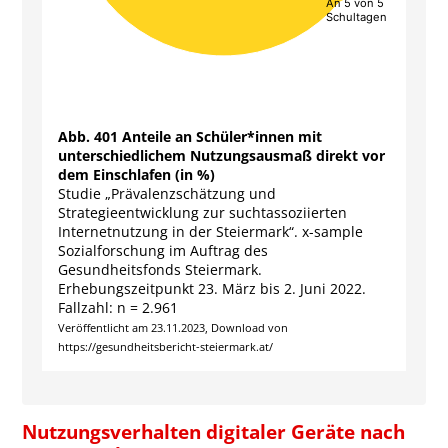
An 5 von 5
An 5 von 5
Schultagen
Schultagen
End of interactive chart.
Abb. 401 Anteile an Schüler*innen mit
unterschiedlichem Nutzungsausmaß direkt vor
dem Einschlafen (in %)
Studie „Prävalenzschätzung und
Strategieentwicklung zur suchtassoziierten
Internetnutzung in der Steiermark“. x-sample
Sozialforschung im Auftrag des
Gesundheitsfonds Steiermark.
Erhebungszeitpunkt 23. März bis 2. Juni 2022.
Fallzahl: n = 2.961
Veröffentlicht am 23.11.2023, Download von
https://gesundheitsbericht-steiermark.at/
Nutzungsverhalten digitaler Geräte nach