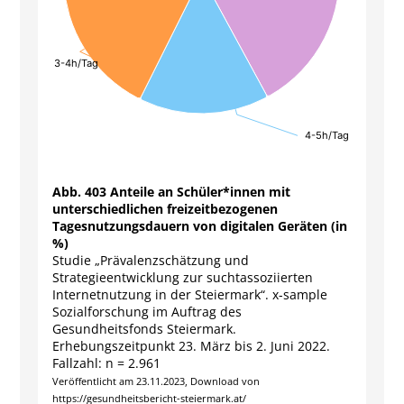
3-4h/Tag
3-4h/Tag
4-5h/Tag
4-5h/Tag
End of interactive chart.
Abb. 403 Anteile an Schüler*innen mit
unterschiedlichen freizeitbezogenen
Tagesnutzungsdauern von digitalen Geräten (in
%)
Studie „Prävalenzschätzung und
Strategieentwicklung zur suchtassoziierten
Internetnutzung in der Steiermark“. x-sample
Sozialforschung im Auftrag des
Gesundheitsfonds Steiermark.
Erhebungszeitpunkt 23. März bis 2. Juni 2022.
Fallzahl: n = 2.961
Veröffentlicht am 23.11.2023, Download von
https://gesundheitsbericht-steiermark.at/