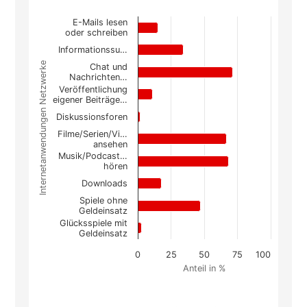
E-Mails lesen
Chart
oder schreiben
Bar chart with 10 bars.
Informationssu…
The chart has 1 X axis displaying Internetanwe
Internetanwendungen Netzwerke
Chat und
Nachrichten…
The chart has 1 Y axis displaying Anteil in %. Da
Veröffentlichung
eigener Beiträge…
Diskussionsforen
Filme/Serien/Vi…
ansehen
Musik/Podcast…
hören
Downloads
Spiele ohne
Geldeinsatz
Glücksspiele mit
Geldeinsatz
0
25
50
75
100
Anteil in %
End of interactive chart.