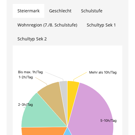
Steiermark
Geschlecht
Schulstufe
Wohnregion (7./8. Schulstufe)
Schultyp Sek 1
Schultyp Sek 2
Bis max. 1h/Tag
Bis max. 1h/Tag
Mehr als 10h/Tag
Mehr als 10h/Tag
Chart
1-2h/Tag
1-2h/Tag
Pie chart with 7 slices.
2-3h/Tag
2-3h/Tag
5-10h/Tag
5-10h/Tag