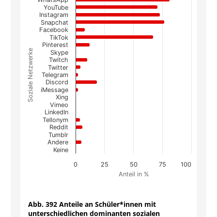
Chart
YouTube
Instagram
Bar chart with 21 bars.
Snapchat
Facebook
The chart has 1 X axis displaying Soziale Netzwe
TikTok
The chart has 1 Y axis displaying Anteil in %. Da
Pinterest
Soziale Netzwerke
Skype
Twitch
Twitter
Telegram
Discord
iMessage
Xing
Vimeo
LinkedIn
Tellonym
Reddit
Tumblr
Andere
Keine
0
25
50
75
100
Anteil in %
End of interactive chart.
Abb. 392 Anteile an Schüler*innen mit
unterschiedlichen dominanten sozialen