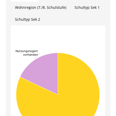
Wohnregion (7./8. Schulstufe)
Schultyp Sek 1
Schultyp Sek 2
Chart
Nutzungsregeln
Nutzungsregeln
vorhanden
vorhanden
Pie chart with 2 slices.