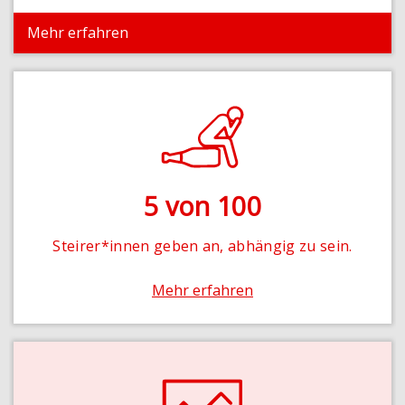
Männ
Mehr er
on 100
 an, abhängig zu sein.
erfahren