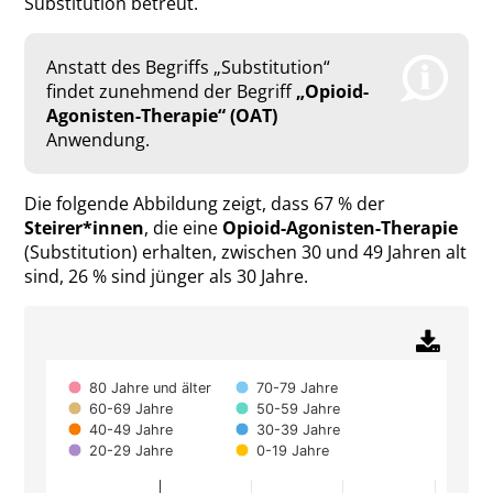
Substitution betreut.
Anstatt des Begriffs „Substitution“
findet zunehmend der Begriff
„Opioid-
Agonisten-Therapie“ (OAT)
Anwendung.
Die folgende Abbildung zeigt, dass 67 % der
Steirer*innen
, die eine
Opioid-Agonisten-Therapie
(Substitution) erhalten, zwischen 30 und 49 Jahren alt
sind, 26 % sind jünger als 30 Jahre.
Chart
80 Jahre und älter
70-79 Jahre
60-69 Jahre
50-59 Jahre
Bar chart with 8 data series.
40-49 Jahre
30-39 Jahre
The chart has 1 X axis displaying Geschlecht.
20-29 Jahre
0-19 Jahre
The chart has 1 Y axis displaying Anzahl je 10.0