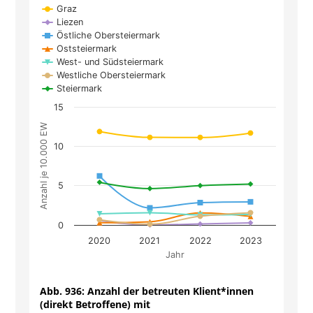
Chart
Graz
Liezen
Line chart with 7 lines.
Östliche Obersteiermark
The chart has 1 X axis displaying Jahr.
Oststeiermark
West- und Südsteiermark
The chart has 1 Y axis displaying Anzahl je 10.0
Westliche Obersteiermark
Steiermark
15
Anzahl je 10.000 EW
10
5
0
2020
2021
2022
2023
Jahr
End of interactive chart.
Abb. 936:
Anzahl der betreuten Klient*innen
(direkt Betroffene) mit