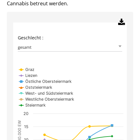
Cannabis betreut werden.
Geschlecht :
gesamt
Chart
Graz
Liezen
Line chart with 7 lines.
Östliche Obersteiermark
The chart has 1 X axis displaying Jahr.
Oststeiermark
West- und Südsteiermark
The chart has 1 Y axis displaying Anzahl je 10.0
Westliche Obersteiermark
Steiermark
20
Anzahl je 10.000 EW
15
10