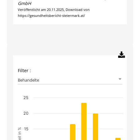
GmbH
Veröffentlicht am 20.11.2025, Download von
https://gesundheitsbericht-steiermark.at/
Filter :
Behandelte
25
Chart
Bar chart with 8 bars.
20
The chart has 1 X axis displaying Altersgruppen.
The chart has 1 Y axis displaying Anteil in %. Da
15
Anteil in %