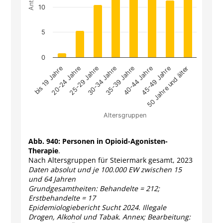
10
5
0
bis 19 Jahre
20-24 Jahre
25-29 Jahre
30-34 Jahre
35-39 Jahre
40-44 Jahre
45-49 Jahre
50 Jahre und älter
Altersgruppen
End of interactive chart.
Abb. 940:
Personen in Opioid-Agonisten-
Therapie
.
Nach Altersgruppen für Steiermark gesamt, 2023
Daten absolut und je 100.000 EW zwischen 15
und 64 Jahren
Grundgesamtheiten: Behandelte = 212;
Erstbehandelte = 17
Epidemiologiebericht Sucht 2024. Illegale
Drogen, Alkohol und Tabak. Annex; Bearbeitung: