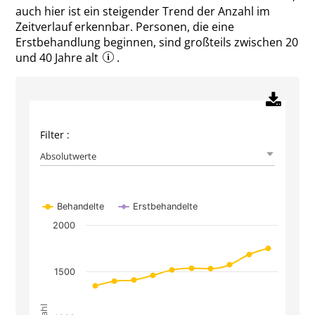
auch hier ist ein steigender Trend der Anzahl im
Zeitverlauf erkennbar. Personen, die eine
Erstbehandlung beginnen, sind großteils zwischen 20
und 40 Jahre alt
.
Filter :
Absolutwerte
Chart
Behandelte
Erstbehandelte
Line chart with 2 lines.
2000
The chart has 1 X axis displaying Jahr.
The chart has 1 Y axis displaying Anzahl. Data r
1500