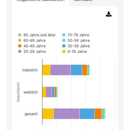
Chart
80 Jahre und älter
70-79 Jahre
60-69 Jahre
50-59 Jahre
Bar chart with 8 data series.
40-49 Jahre
30-39 Jahre
The chart has 1 X axis displaying Geschlecht.
20-29 Jahre
0-19 Jahre
The chart has 1 Y axis displaying Anzahl je 10.0
männlich
Geschlecht
weiblich
gesamt