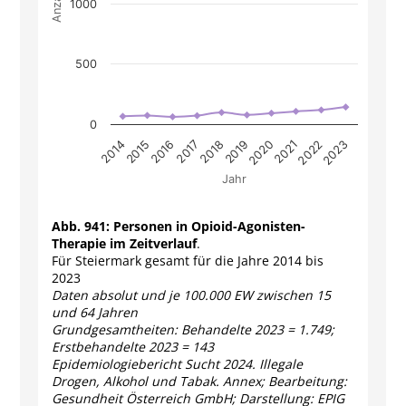
Anzahl
1000
500
0
2016
2021
2017
2022
2018
2023
2014
2019
2015
2020
Jahr
End of interactive chart.
Abb. 941:
Personen in Opioid-Agonisten-
Therapie im Zeitverlauf
.
Für Steiermark gesamt für die Jahre 2014 bis
2023
Daten absolut und je 100.000 EW zwischen 15
und 64 Jahren
Grundgesamtheiten: Behandelte 2023 = 1.749;
Erstbehandelte 2023 = 143
Epidemiologiebericht Sucht 2024. Illegale
Drogen, Alkohol und Tabak. Annex; Bearbeitung:
Gesundheit Österreich GmbH; Darstellung: EPIG