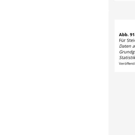
Abb. 9
Für Ste
Daten a
Grundge
Statisti
Veröffent