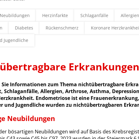
 Neubildungen
Herzinfarkte
Schlaganfälle
Allergie
on
Diabetes
Rückenschmerz
Koronare Herzkrankhei
d Jugendliche
tübertragbare Erkrankunge
n Sie Informationen zum Thema nichtübertragbare Erkr
t, Schlaganfälle, Allergien, Arthrose, Asthma, Depress
erzkrankheit. Endometriose ist eine Frauenerkrankung, 
r und Jugendliche wurden zu nichtübertragbaren Erkra
ge Neubildungen
der bösartigen Neubildungen wird auf Basis des Krebsregist
is C43 sowie C45 bis C97. 2023 wurden in der Steiermark 6