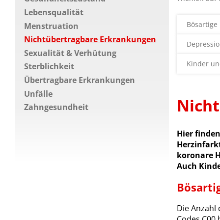
Lebensqualität
Bösartige
Menstruation
Nichtübertragbare Erkrankungen
Depressi
Sexualität & Verhütung
Kinder un
Sterblichkeit
Übertragbare Erkrankungen
Unfälle
Nich
Zahngesundheit
Hier finde
Herzinfark
koronare H
Auch Kinde
Bösarti
Die Anzahl 
Codes C00 b