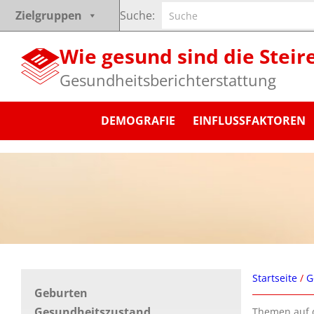
Zum
Suchen
Zielgruppen
Inhalt
springen
Wie gesund sind die Steir
Gesundheitsberichterstattung
DEMOGRAFIE
EINFLUSSFAKTOREN
Startseite
/
G
Geburten
Gesundheitszustand
Themen auf d