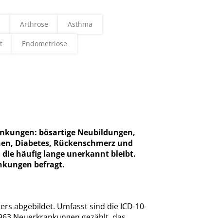
n
Arthrose
Asthma
t
Endometriose
n
ankungen: bösartige Neubildungen,
ionen, Diabetes, Rückenschmerz und
die häufig lange unerkannt bleibt.
nkungen befragt.
ers abgebildet. Umfasst sind die ICD-10-
.963 Neuerkrankungen gezählt, das